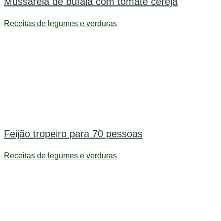
Mussarela de búfala com tomate cereja
Receitas de legumes e verduras
Feijão tropeiro para 70 pessoas
Receitas de legumes e verduras