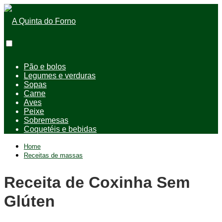
Pão e bolos
Legumes e verduras
Sopas
Carne
Aves
Peixe
Sobremesas
Coquetéis e bebidas
Home
Receitas de massas
Receita de Coxinha Sem
Glúten